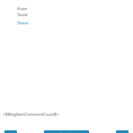
Kram
Suzie
Svara
<$BlogItemCommentCount$>