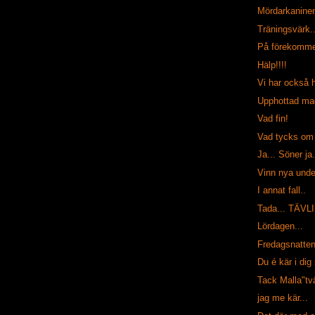
Mördarkaninen
Träningsvärk..
På förekommen
Hälp!!!!
Vi har också h
Upphottad ma
Vad fin!
Vad tycks om
Ja... Söner ja.
Vinn nya unde
I annat fall..
Tada... TÄV
Lördagen...
Fredagsnatten
Du é kär i dig 
Tack Malla"tvä
jag me kär...