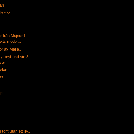
pan
s tips
r från Majsan1.
äkts model...
or av Malla..
sykbryt-bad-vin &
årar
rier..
??
ept
tönt utan ett liv...