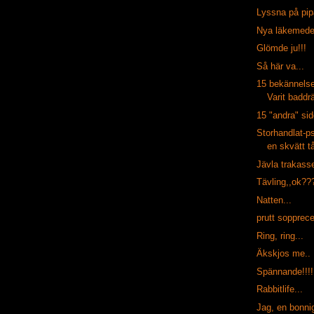
Lyssna på pi
Nya läkemedel
Glömde ju!!!
Så här va...
15 bekännelse
Varit baddr
15 "andra" sid
Storhandlat-p
en skvätt t
Jävla trakasse
Tävling,,ok??
Natten...
prutt sopprec
Ring, ring...
Äkskjos me..
Spännande!!!!
Rabbitlife...
Jag, en bonnig 