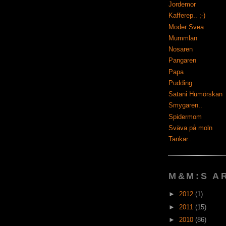
Jordemor
Kafferep.. ;-)
Moder Svea
Mummlan
Nosaren
Pangaren
Papa
Pudding
Satani Humörskan
Smygaren..
Spidermom
Sväva på moln
Tankar..
M&M:S A
►
2012
(1)
►
2011
(15)
►
2010
(86)