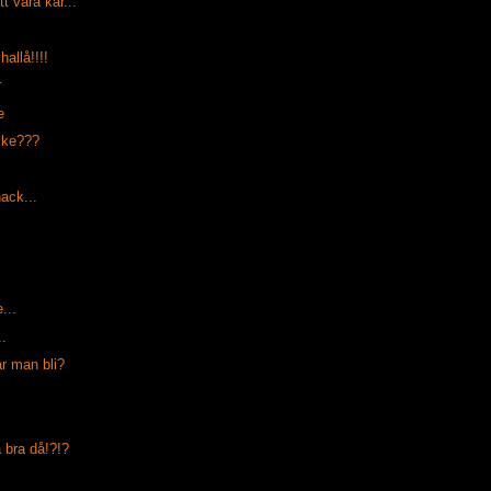
t vara kär...
.hallå!!!!
r
e
ske???
ack...
...
..
år man bli?
.
a bra då!?!?