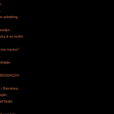
..
.
 anledning...
usdjur...
cka & en muffin
 min macka?
..
rkläder
LINGSDAGS!!!
 i Barcelona..
själv...
tt"bralla