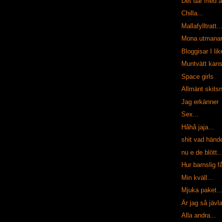
Det där med at
Chilla...
Mallafylltratt..
Mona utmana
Bloggisar I lik
Muntvätt kan
Space girls
Allmänt skitsn
Jag erkänner
Sex...
Håhå jaja...
shit vad hände
nu e de blött..
Hur barnslig f
Min kväll...
Mjuka paket..
Är jag så jävl
Alla andra...