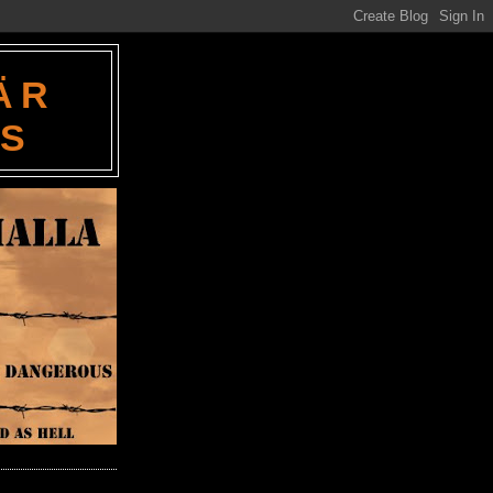
ÄR
ES