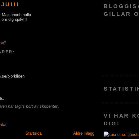
JU!!!
BLOGGIS
GILLAR 
av Majsanochmalla
om dig själv!!!
^
ARER:
se/bjorkliden
STATISTI
...
en har tagits bort av skribenten.
VI HAR K
DIG!
ntar
Startsida
Äldre inlägg