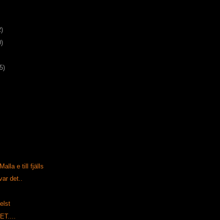
2)
0)
5)
alla e till fjälls
ar det..
elst
T....