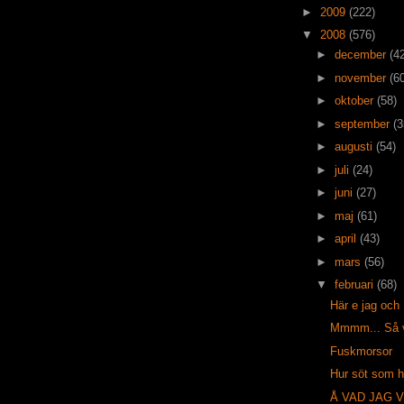
►
2009
(222)
▼
2008
(576)
►
december
(4
►
november
(6
►
oktober
(58)
►
september
(3
►
augusti
(54)
►
juli
(24)
►
juni
(27)
►
maj
(61)
►
april
(43)
►
mars
(56)
▼
februari
(68)
Här e jag och M
Mmmm... Så v
Fuskmorsor
Hur söt som h
Å VAD JAG VE